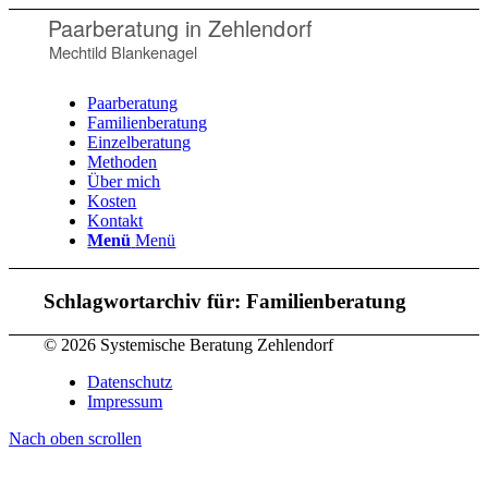
Paarberatung in Zehlendorf
Paarberatung in Zehlendorf
Mechtild Blankenagel
Mechtild Blankenagel
Paarberatung
Familienberatung
Einzelberatung
Methoden
Über mich
Kosten
Kontakt
Menü
Menü
Schlagwortarchiv für:
Familienberatung
© 2026 Systemische Beratung Zehlendorf
Datenschutz
Impressum
Nach oben scrollen