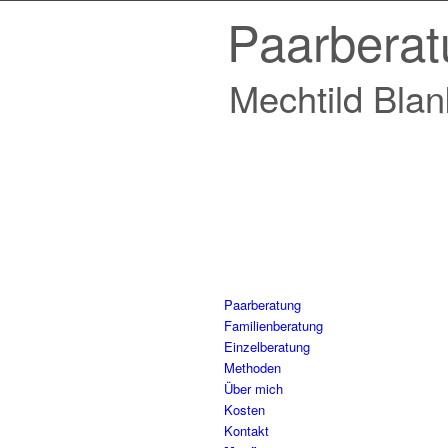
Paarberat
Paarberat
Mechtild Bla
Mechtild Bla
Paarberat
Paarberat
Mechtild Bla
Paarberatung
Familienberatung
Einzelberatung
Methoden
Über mich
Kosten
Kontakt