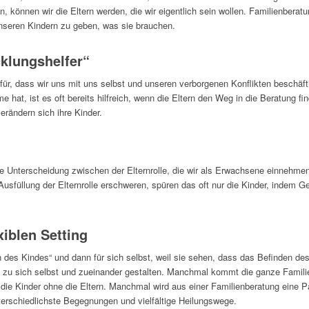
 können wir die Eltern werden, die wir eigentlich sein wollen. Familienberatu
nseren Kindern zu geben, was sie brauchen.
klungshelfer“
ür, dass wir uns mit uns selbst und unseren verborgenen Konflikten beschäft
 hat, ist es oft bereits hilfreich, wenn die Eltern den Weg in die Beratung fi
erändern sich ihre Kinder.
die Unterscheidung zwischen der Elternrolle, die wir als Erwachsene einnehm
usfüllung der Elternrolle erschweren, spüren das oft nur die Kinder, indem Ge
xiblen Setting
des Kindes“ und dann für sich selbst, weil sie sehen, dass das Befinden de
ng zu sich selbst und zueinander gestalten. Manchmal kommt die ganze Famili
 Kinder ohne die Eltern. Manchmal wird aus einer Familienberatung eine Paa
terschiedlichste Begegnungen und vielfältige Heilungswege.